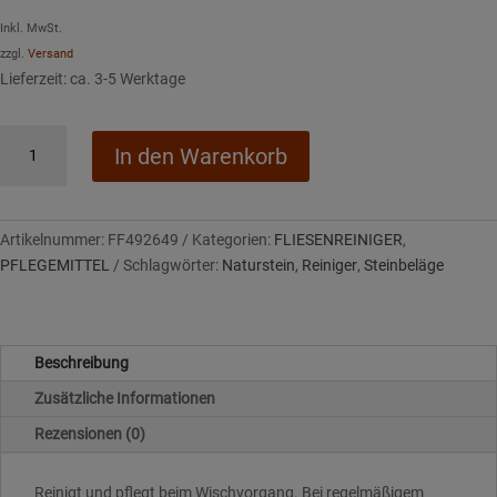
Inkl. MwSt.
zzgl.
Versand
Lieferzeit: ca. 3-5 Werktage
Lithofin
In den Warenkorb
MN
WISCHPFLEGE
für
Natur-
Artikelnummer:
FF492649
Kategorien:
FLIESENREINIGER
,
und
PFLEGEMITTEL
Schlagwörter:
Naturstein
,
Reiniger
,
Steinbeläge
Betonsteinbeläge
Menge
Beschreibung
Zusätzliche Informationen
Rezensionen (0)
Reinigt und pflegt beim Wischvorgang. Bei regelmäßigem