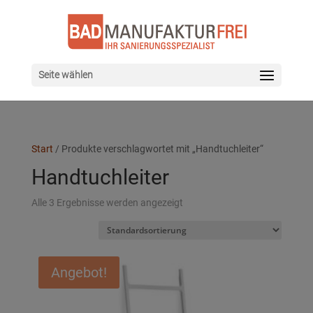
Seite wählen
Start
/ Produkte verschlagwortet mit „Handtuchleiter“
Handtuchleiter
Alle 3 Ergebnisse werden angezeigt
Angebot!