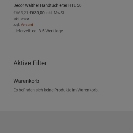
Decor Walther Handtuchleiter HTL 50
Ursprünglicher
Aktueller
€
665,21
€
630,00
inkl. MwSt
Preis
Preis
Inkl. MwSt.
zzgl.
Versand
war:
ist:
Lieferzeit: ca. 3-5 Werktage
€665,21
€630,00.
Aktive Filter
Warenkorb
Es befinden sich keine Produkte im Warenkorb.