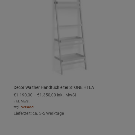
Decor Walther Handtuchleiter STONE HTLA
Preisspanne:
€
1.190,00
–
€
1.350,00
inkl. MwSt
€1.190,00
Inkl. MwSt.
zzgl.
Versand
bis
Lieferzeit: ca. 3-5 Werktage
€1.350,00