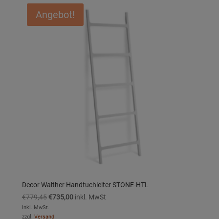
Angebot!
Decor Walther Handtuchleiter STONE-HTL
Ursprünglicher
Aktueller
€
779,45
€
735,00
inkl. MwSt
Preis
Preis
Inkl. MwSt.
zzgl.
Versand
war:
ist: